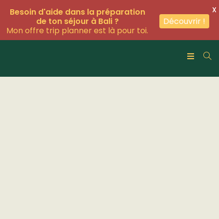
X
Besoin d'aide dans la préparation
de ton séjour à Bali ?
Découvrir !
Mon offre trip planner est là pour toi.