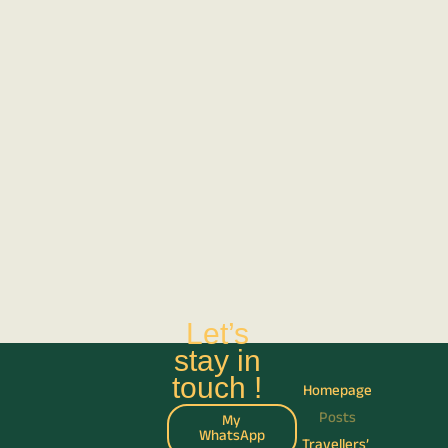
Let’s
stay in
touch !
Homepage
Posts
My
WhatsApp
Travellers’