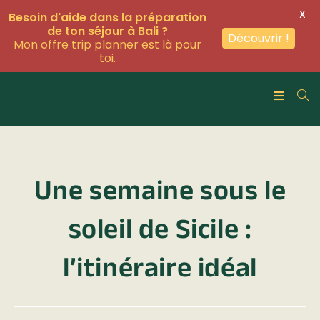
X
Besoin d'aide dans la préparation
de ton séjour à Bali ?
Découvrir !
Mon offre trip planner est là pour
toi.
Une semaine sous le
soleil de Sicile :
l’itinéraire idéal