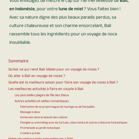
Vous envisagez de mettre le cap sur l’île merveilleuse de
Bali,
en Indonésie
, pour votre
lune de miel
? Vous faites bien !
Avec sa nature digne des plus beaux paradis perdus, sa
culture chaleureuse et son charme ensorcelant, Bali
rassemble tous les ingrédients pour un voyage de noce
inoubliable.
Sommaire
Qu'est-ce qui rend Bali idéale pour un voyage de noces ?
Où aller à Bali en voyage de noces ?
Quelle est la meilleure saison pour faire son voyage de noces à Bali ?
Les meilleures activités à faire en couple à Bali
Les plus belles plages de l'île des Dieux
Autres activités et visites romantiques
Fabrication de sa propre bague de mariage ou de fiançailles
Massage à deux
Immersion dans la beauté des rizières
Plongée ou snorkeling avec les tortues, raies manta et autres créatures fantastiques
Promenade au jardin botanique
Croisière privée