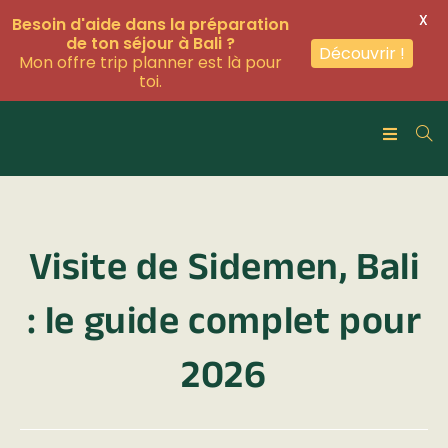
X
Besoin d'aide dans la préparation
de ton séjour à Bali ?
Découvrir !
Mon offre trip planner est là pour
toi.
Visite de Sidemen, Bali
: le guide complet pour
2026