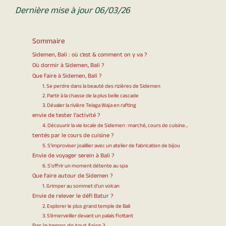
Dernière mise à jour 06/03/26
Sommaire
Sidemen, Bali : où c’est & comment on y va ?
Où dormir à Sidemen, Bali ?
Que faire à Sidemen, Bali ?
1. Se perdre dans la beauté des rizières de Sidemen
2. Partir à la chasse de la plus belle cascade
3. Dévaler la rivière Telaga Waja en rafting
envie de tester l'activité ?
4. Découvrir la vie locale de Sidemen : marché, cours de cuisine...
tentés par le cours de cuisine ?
5. S’improviser joaillier avec un atelier de fabrication de bijou
Envie de voyager serein à Bali ?
6. S'offrir un moment détente au spa
Que faire autour de Sidemen ?
1. Grimper au sommet d’un volcan
Envie de relever le défi Batur ?
2. Explorer le plus grand temple de Bali
3. S’émerveiller devant un palais flottant