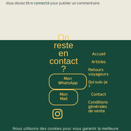
Vous devez être
connecté
pour publier un commentaire.
On
reste
en
Accueil
contact
Articles
?
Retours
voyageurs
Mon
Qui suis-je
WhatsApp
?
Mon
Contact
Mail
Conditions
générales
de vente
Nous utilisons des cookies pour vous garantir la meilleure