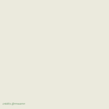
crédits @rmwamn