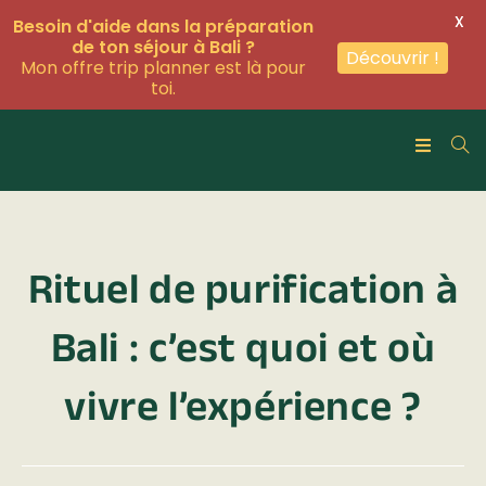
X
Besoin d'aide dans la préparation
de ton séjour à Bali ?
Découvrir !
Mon offre trip planner est là pour
toi.
Rituel de purification à
Bali : c’est quoi et où
vivre l’expérience ?