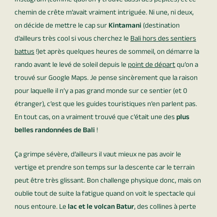
Instagram (comme quoi on y trouve aussi des pépites) et ce
chemin de crête m’avait vraiment intriguée. Ni une, ni deux,
on décide de mettre le cap sur
Kintamani
(destination
d’ailleurs très cool si vous cherchez le
Bali hors des sentiers
battus
!)et après quelques heures de sommeil, on démarre la
rando avant le levé de soleil depuis le
point de départ
qu’on a
trouvé sur Google Maps. Je pense sincèrement que la raison
pour laquelle il n’y a pas grand monde sur ce sentier (et 0
étranger), c’est que les guides touristiques n’en parlent pas.
En tout cas, on a vraiment trouvé que c’était une des
plus
belles randonnées de Bali
!
Ça grimpe sévère, d’ailleurs il vaut mieux ne pas avoir le
vertige et prendre son temps sur la descente car le terrain
peut être très glissant. Bon challenge physique donc, mais on
oublie tout de suite la fatigue quand on voit le spectacle qui
nous entoure. Le
lac et le volcan Batur
, des collines à perte