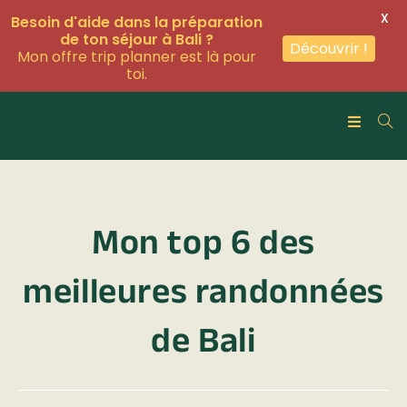
X
Besoin d'aide dans la préparation
de ton séjour à Bali ?
Découvrir !
Mon offre trip planner est là pour
toi.
Mon top 6 des
meilleures randonnées
de Bali