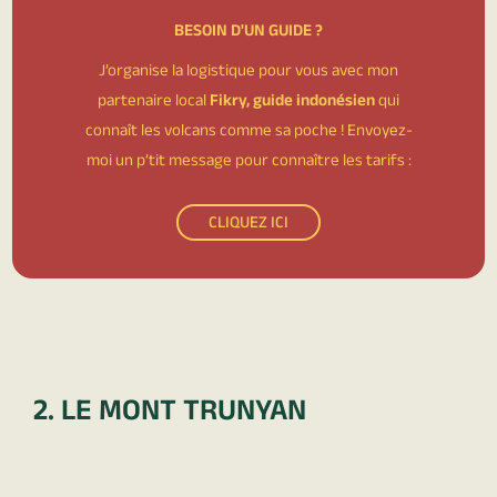
BESOIN D'UN GUIDE ?
J’organise la logistique pour vous avec mon
partenaire local
Fikry, guide indonésien
qui
connaît les volcans comme sa poche ! Envoyez-
moi un p’tit message pour connaître les tarifs :
CLIQUEZ ICI
2. LE MONT TRUNYAN