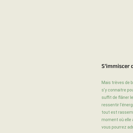
S’immiscer d
Mais trèves de bl
s’y connaitre po
suffit de flâner 
ressentir l’énerg
tout est rassemb
moment où elle at
vous pourrez adm