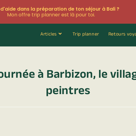
d'aide dans la préparation de ton séjour à Bali ?
Mon offre trip planner est là pour toi.
Articles
Trip planner
Retours voy
ournée à Barbizon, le villa
peintres