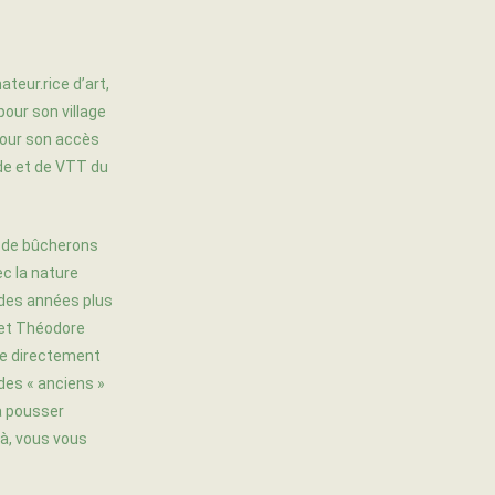
ateur.rice d’art,
pour son village
 pour son accès
de et de VTT du
t de bûcherons
c la nature
l des années plus
 et Théodore
ure directement
 des « anciens »
’à pousser
ilà, vous vous