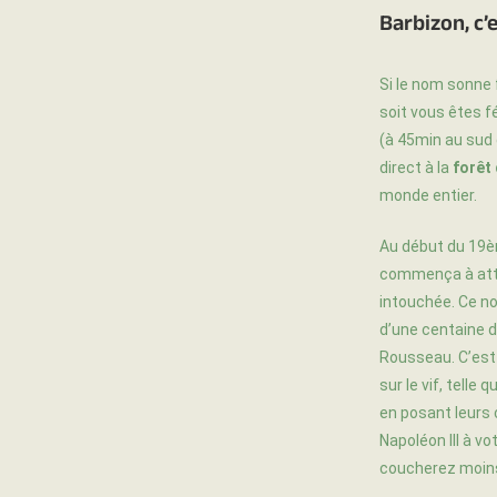
Barbizon, c’e
Si le nom sonne f
soit vous êtes f
(à 45min au sud 
direct à la
forêt
monde entier.
Au début du 19è
commença à attir
intouchée. Ce no
d’une centaine d
Rousseau. C’est 
sur le vif, telle
en posant leurs 
Napoléon III à vo
coucherez moins