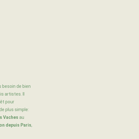
s besoin de bien
 artistes. Il
rêt pour
 de plus simple:
es Vaches
au
on depuis Paris
,