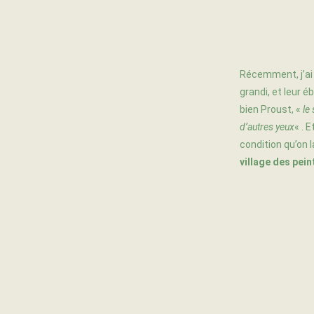
Récemment, j’a
grandi, et leur é
bien Proust, «
le
d’autres yeux
« . 
condition qu’on
village des pein