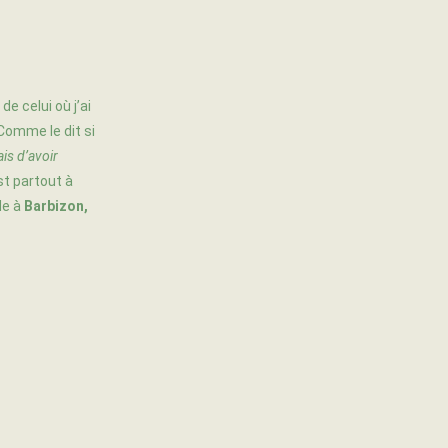
 de celui où j’ai
 Comme le dit si
is d’avoir
st partout à
de à
Barbizon,