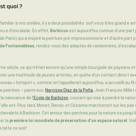
st quoi ?
amilier à vos oreilles, il y a deux possibilités: soit vous êtes grand.e am
éru.e d’escalade. En effet,
Barbizon
est aujourd’hui connue d’une part 
de Paris) qui a inspiré la peinture pré-impressionniste et d’autre part
 de Fontainebleau
, rendez-vous des adeptes de randonnées, d’escala
me siècle, ce qui n’était encore qu’une simple bourgade de paysans e
er une multitude de jeunes artistes, en quête d’un contact direct ave
uveau « hotspot », comme on l’appellerait aujourd’hui, a accueilli au fi
e peintres – parmi eux:
Narcisse Díaz de la Peña
, Jean-François Millet
la naissance de l
’
Ecole de Barbizon
, courant qui vise à peindre la nat
 qu’elle est. Plus tard, Monet, Renoir, et Cézanne marcheront sur les pas
chevalets à Barbizon. Cet amour des peintres pour la nature ira jusqu
ter la
première loi mondiale de préservation d’un espace naturel
. Vo
 bête ce soir!