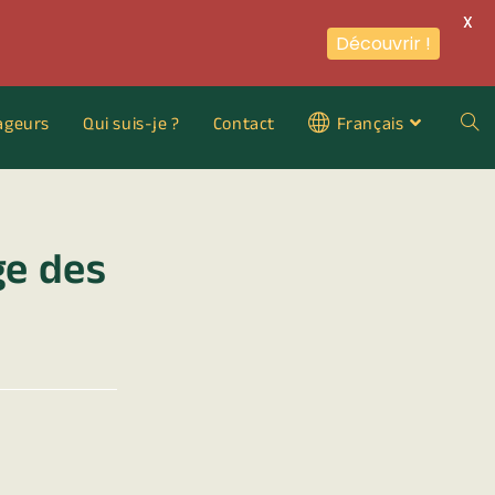
X
Découvrir !
ageurs
Qui suis-je ?
Contact
Français
ge des