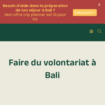
X
Besoin d'aide dans la préparation
de ton séjour à Bali ?
Découvrir !
Mon offre trip planner est là pour
toi.
Faire du volontariat à
Bali